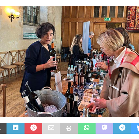
არე
AGROPLUS