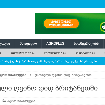
ᲚᲝᲒᲘᲐ
ᲛᲡᲝᲤᲚᲘᲝ
AGROPLUS
ᲑᲘᲝᲛᲔᲣᲠᲜᲔᲝᲑᲐ
Ა
ᲛᲔᲤᲠᲘᲜᲕᲔᲚᲔᲝᲑᲐ
ᲛᲔᲪᲮᲝᲕᲔᲚᲔᲝᲑᲐ
ᲛᲔᲤᲣᲢᲙᲠᲔᲝᲑᲐ
 პირუტყვის ჯიშების დაცვაში ხელოვნური ინტელექტი ჩაერთვება
ᲐᲒᲠᲝ ᲡᲘᲐᲮᲚᲔᲔᲑᲘ
ქართული ღვინო დიდ ბრიტანეთში
ე ათობით ახალი ნერგი — რატომ ვერ ანაცვლებს დარგვა
ლი ღვინო დიდ ბრიტანეთში
 წნევას თავად არეგულირებს
ᲢᲔᲥᲜᲝᲚᲝᲒᲘᲐ
აგრო სიახლეები
ი ბოსტნეული, რომლის პოპულარობა მსოფლიოში სწრაფად