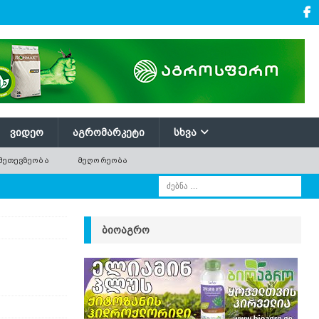
ᲕᲘᲓᲔᲝ
ᲐᲒᲠᲝᲛᲐᲠᲙᲔᲢᲘ
ᲡᲮᲕᲐ
ᲛᲔᲗᲔᲕᲖᲔᲝᲑᲐ
ᲛᲔᲦᲝᲠᲔᲝᲑᲐ
ᲑᲘᲝᲐᲒᲠᲝ