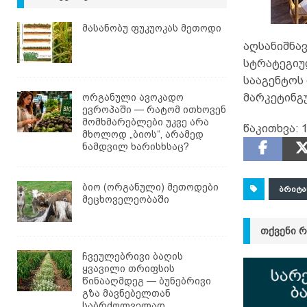
მასანობუ ფუკუოკას მეთოდი
აღსანიშნა
სტრატეგიუ
სააგენტოს
ორგანული ავოკადო
მარკეტინგ
ევროპაში — რატომ ითხოვენ
მომხმარებლები უკვე არა
წაკითხვა:
1
მხოლოდ „ბიოს“, არამედ
ნამდვილ ხარისხსაც?
ბიო (ორგანული) მეთოდები
ᲑᲠᲘᲢᲐ
მეცხოველეობაში
ᲗᲥᲕᲔᲜᲘ 
ჩვეულებრივი ბაღის
ყვავილი თრიფსის
წინააღმდეგ — ბუნებრივი
გზა მავნებელთან
საბრძოლველად