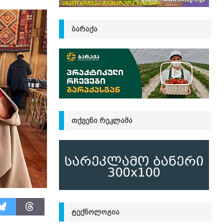
ᲑᲐᲠᲐᲥᲐ
ᲗᲥᲕᲔᲜᲘ ᲠᲔᲙᲚᲐᲛᲐ
ᲢᲔᲥᲜᲝᲚᲝᲒᲘᲐ