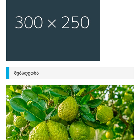
ᲛᲔᲑᲐᲦᲔᲝᲑᲐ