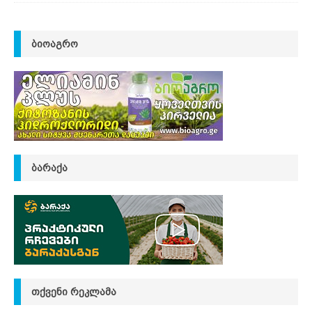
ᲑᲘᲝᲐᲒᲠᲝ
ᲑᲐᲠᲐᲥᲐ
ᲗᲥᲕᲔᲜᲘ ᲠᲔᲙᲚᲐᲛᲐ