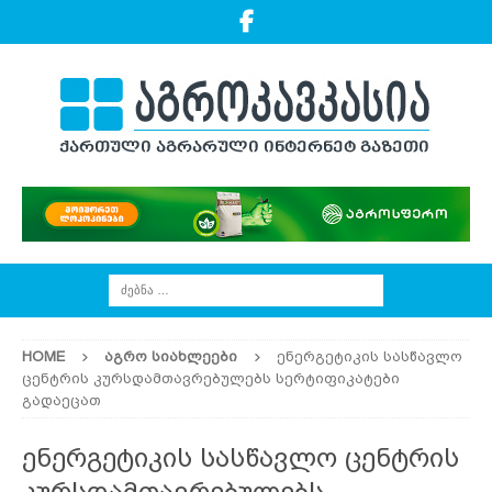
HOME
ᲐᲒᲠᲝ ᲡᲘᲐᲮᲚᲔᲔᲑᲘ
ენერგეტიკის სასწავლო
ცენტრის კურსდამთავრებულებს სერტიფიკატები
გადაეცათ
ენერგეტიკის სასწავლო ცენტრის
კურსდამთავრებულებს