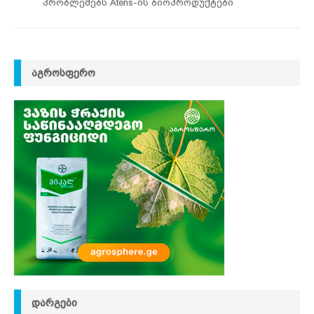
პრობლემებს Atens-ის ბიოპროდუქტები
ᲐᲒᲠᲝᲡᲤᲔᲠᲝ
ᲓᲐᲠᲒᲔᲑᲘ