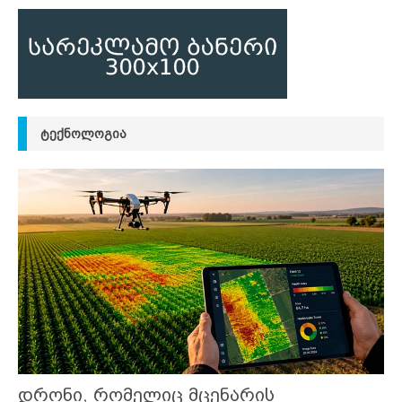
ᲢᲔᲥᲜᲝᲚᲝᲒᲘᲐ
დრონი, რომელიც მცენარის