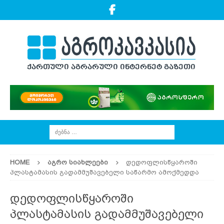
HOME
ᲐᲒᲠᲝ ᲡᲘᲐᲮᲚᲔᲔᲑᲘ
დედოფლისწყაროში
პლასტამასის გადამმუშავებელი საწარმო ამოქმედდა
დედოფლისწყაროში
პლასტამასის გადამმუშავებელი