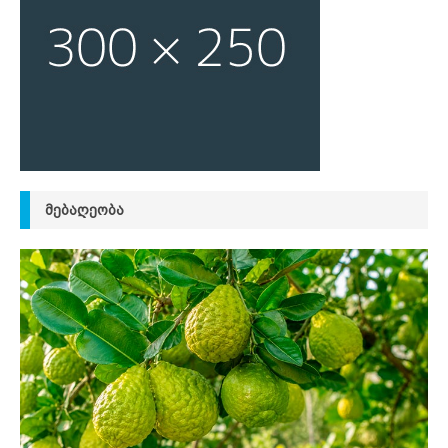
ᲛᲔᲑᲐᲦᲔᲝᲑᲐ