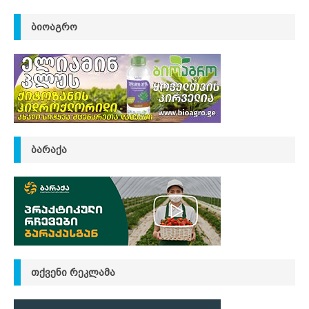
ᲑᲘᲝᲐᲒᲠᲝ
ᲑᲐᲠᲐᲥᲐ
ᲗᲥᲕᲔᲜᲘ ᲠᲔᲙᲚᲐᲛᲐ