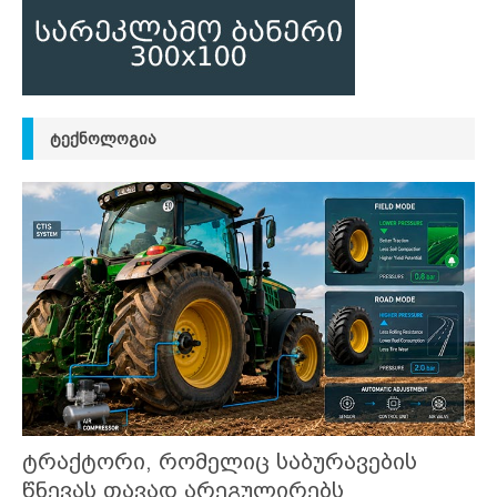
ᲢᲔᲥᲜᲝᲚᲝᲒᲘᲐ
ტრაქტორი, რომელიც საბურავების
წნევას თავად არეგულირებს