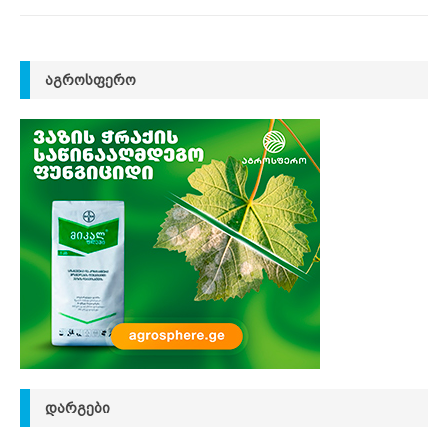
ᲐᲒᲠᲝᲡᲤᲔᲠᲝ
ᲓᲐᲠᲒᲔᲑᲘ