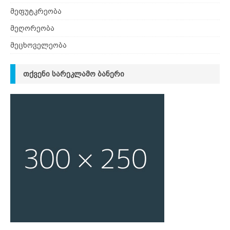
მეფუტკრეობა
მეღორეობა
მეცხოველეობა
ᲗᲥᲕᲔᲜᲘ ᲡᲐᲠᲔᲙᲚᲐᲛᲝ ᲑᲐᲜᲔᲠᲘ