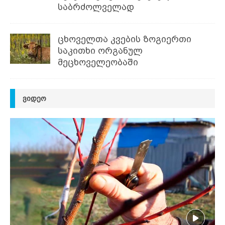
საბრძოლველად
ცხოველთა კვების ზოგიერთი
საკითხი ორგანულ
მეცხოველეობაში
ᲕᲘᲓᲔᲝ