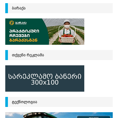
ᲑᲐᲠᲐᲥᲐ
ᲗᲥᲕᲔᲜᲘ ᲠᲔᲙᲚᲐᲛᲐ
ᲢᲔᲥᲜᲝᲚᲝᲒᲘᲐ