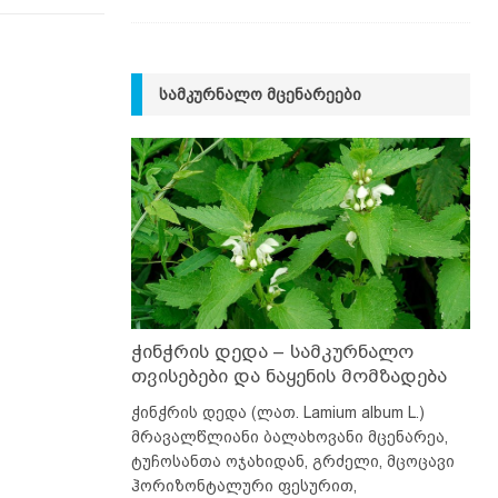
ᲡᲐᲛᲙᲣᲠᲜᲐᲚᲝ ᲛᲪᲔᲜᲐᲠᲔᲔᲑᲘ
ჭინჭრის დედა – სამკურნალო
თვისებები და ნაყენის მომზადება
ჭინჭრის დედა (ლათ. Lamium album L.)
მრავალწლიანი ბალახოვანი მცენარეა,
ტუჩოსანთა ოჯახიდან, გრძელი, მცოცავი
ჰორიზონტალური ფესურით,