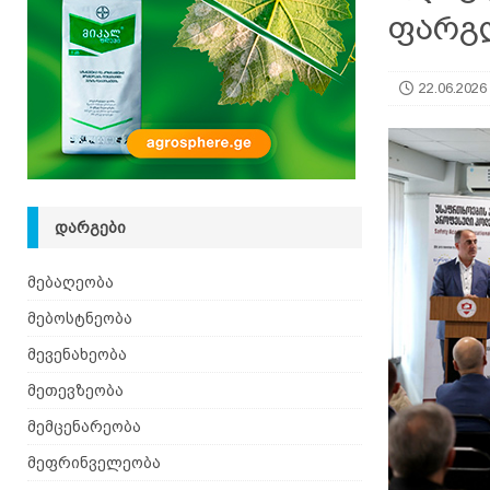
ფარგ
იზრდება
ᲛᲔᲑᲝᲡᲢᲜᲔᲝᲑᲐ
[ 06.08.2026 ]
მაჯაღვერი – დეკორატიული მცენ
22.06.2026
ᲓᲐᲠᲒᲔᲑᲘ
მებაღეობა
მებოსტნეობა
მევენახეობა
მეთევზეობა
მემცენარეობა
მეფრინველეობა