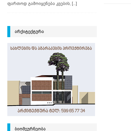
ფართოდ გამოიყენება კვების,
[...]
ᲐᲠᲥᲘᲢᲔᲥᲢᲣᲠᲐ
ᲑᲘᲝᲛᲔᲣᲠᲜᲔᲝᲑᲐ