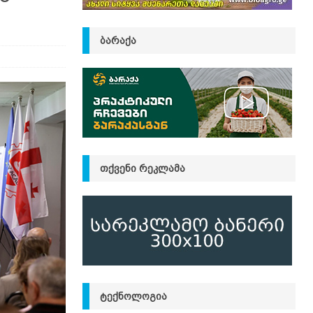
ᲑᲐᲠᲐᲥᲐ
ᲗᲥᲕᲔᲜᲘ ᲠᲔᲙᲚᲐᲛᲐ
ᲢᲔᲥᲜᲝᲚᲝᲒᲘᲐ