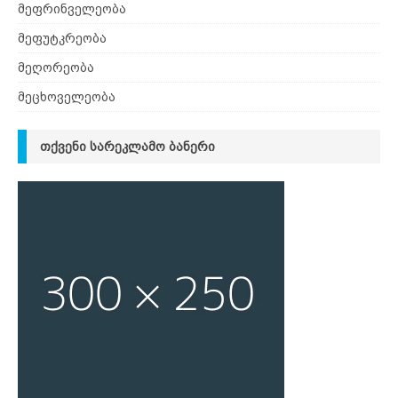
მეფრინველეობა
მეფუტკრეობა
მეღორეობა
მეცხოველეობა
ᲗᲥᲕᲔᲜᲘ ᲡᲐᲠᲔᲙᲚᲐᲛᲝ ᲑᲐᲜᲔᲠᲘ