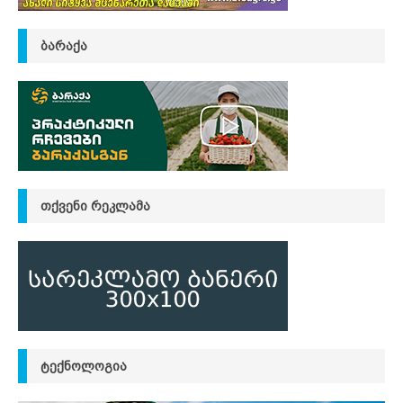
ᲑᲐᲠᲐᲥᲐ
ᲗᲥᲕᲔᲜᲘ ᲠᲔᲙᲚᲐᲛᲐ
ᲢᲔᲥᲜᲝᲚᲝᲒᲘᲐ