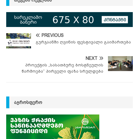
PREVIOUS
გურჯაანში ღვინის ფესტივალი გაიმართება
NEXT
პროექტის „სასათბურე ბოსტნეულის
წარმოება“ პირველი ფაზა სრულდება
ᲐᲒᲠᲝᲡᲤᲔᲠᲝ