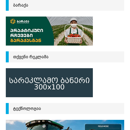
ᲑᲐᲠᲐᲥᲐ
ᲗᲥᲕᲔᲜᲘ ᲠᲔᲙᲚᲐᲛᲐ
ᲢᲔᲥᲜᲝᲚᲝᲒᲘᲐ