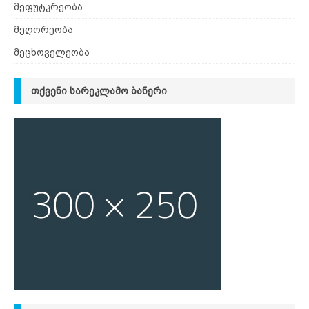
მეფუტკრეობა
მეღორეობა
მეცხოველეობა
ᲗᲥᲕᲔᲜᲘ ᲡᲐᲠᲔᲙᲚᲐᲛᲝ ᲑᲐᲜᲔᲠᲘ