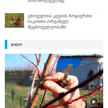
საბრძოლველად
ცხოველთა კვების ზოგიერთი
საკითხი ორგანულ
მეცხოველეობაში
ᲕᲘᲓᲔᲝ