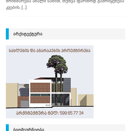
მოიხმარება ახალი სახით, თუმცა ფართოდ გამოიყენება
კვების,
[...]
ᲐᲠᲥᲘᲢᲔᲥᲢᲣᲠᲐ
ᲑᲘᲝᲛᲔᲣᲠᲜᲔᲝᲑᲐ