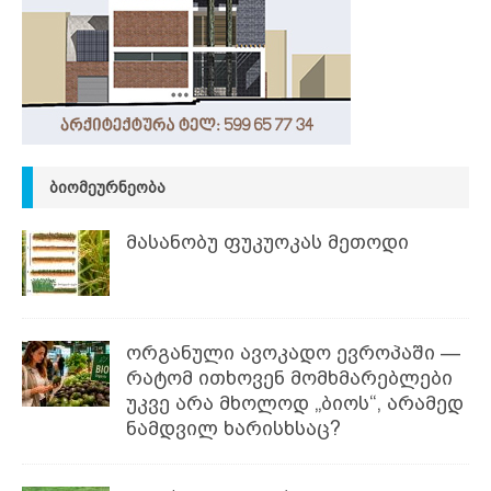
ᲑᲘᲝᲛᲔᲣᲠᲜᲔᲝᲑᲐ
მასანობუ ფუკუოკას მეთოდი
ორგანული ავოკადო ევროპაში —
რატომ ითხოვენ მომხმარებლები
უკვე არა მხოლოდ „ბიოს“, არამედ
ნამდვილ ხარისხსაც?