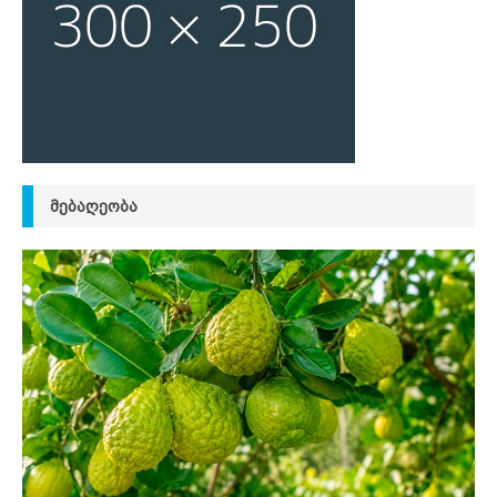
ᲛᲔᲑᲐᲦᲔᲝᲑᲐ