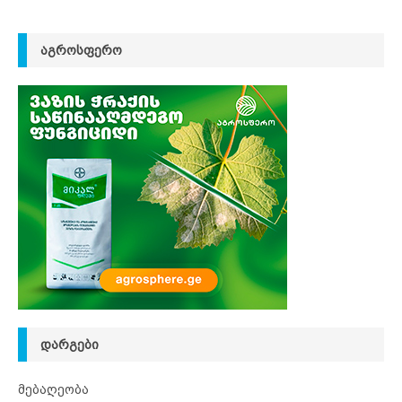
ᲐᲒᲠᲝᲡᲤᲔᲠᲝ
ᲓᲐᲠᲒᲔᲑᲘ
მებაღეობა