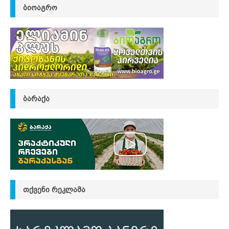
ᲑᲘᲝᲐᲒᲠᲝ
ᲑᲐᲠᲐᲥᲐ
ᲗᲥᲕᲔᲜᲘ ᲠᲔᲙᲚᲐᲛᲐ