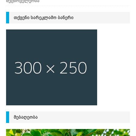
მეცხოველეობა
ᲗᲥᲕᲔᲜᲘ ᲡᲐᲠᲔᲙᲚᲐᲛᲝ ᲑᲐᲜᲔᲠᲘ
ᲛᲔᲑᲐᲦᲔᲝᲑᲐ