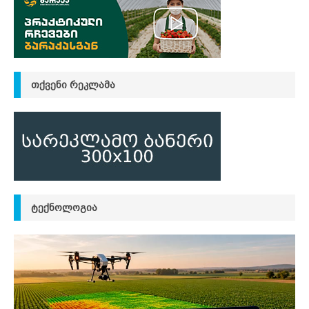
ᲗᲥᲕᲔᲜᲘ ᲠᲔᲙᲚᲐᲛᲐ
ᲢᲔᲥᲜᲝᲚᲝᲒᲘᲐ