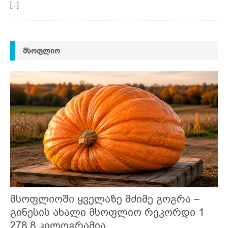
[...]
ᲛᲡᲝᲤᲚᲘᲝ
მსოფლიოში ყველაზე მძიმე გოგრა –
გინესის ახალი მსოფლიო რეკორდი 1
278,8 კილოგრამია