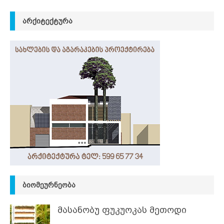
ᲐᲠᲥᲘᲢᲔᲥᲢᲣᲠᲐ
ᲑᲘᲝᲛᲔᲣᲠᲜᲔᲝᲑᲐ
მასანობუ ფუკუოკას მეთოდი