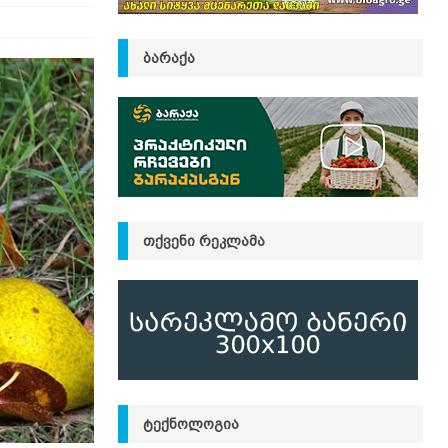
ᲑᲐᲠᲐᲥᲐ
ᲗᲥᲕᲔᲜᲘ ᲠᲔᲙᲚᲐᲛᲐ
ᲢᲔᲥᲜᲝᲚᲝᲒᲘᲐ