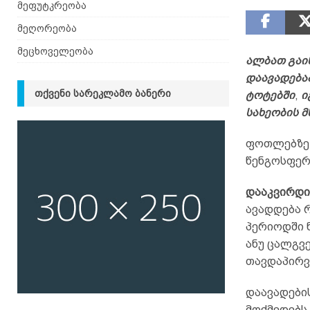
მეფუტკრეობა
მეღორეობა
მეცხოველეობა
ალბათ გაინ
დაავადება
ᲗᲥᲕᲔᲜᲘ ᲡᲐᲠᲔᲙᲚᲐᲛᲝ ᲑᲐᲜᲔᲠᲘ
ტოტებში
,
ი
სახეობის
მ
ფოთლებზე 
წენგოსფერ
დააკვირდ
ავადდება რ
პერიოდში 
ანუ ცალგვე
თავდაპირვ
დაავადები
მოქმედებს