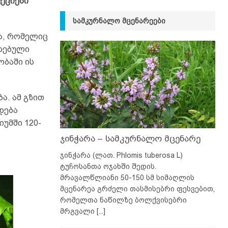
ქციები
ᲡᲐᲛᲙᲣᲠᲜᲐᲚᲝ ᲛᲪᲔᲜᲐᲠᲔᲔᲑᲘ
ა, რომელიც
ვსებული
ბაში ის
ა. ამ გზით
დება
უმში 120-
ჯინჭარა – სამკურნალო მცენარე
ჯინჭარა (ლათ. Phlomis tuberosa L)
ტუჩოსანთა ოჯახში შედის.
მრავალწლიანი 50-150 სმ სიმაღლის
მცენარეა გრძელი თასმისებრი ფესვებით,
რომელთა ნაწილზე ბოლქვისებრი
მრგვალი
[...]