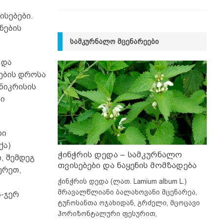
ისებები.
ნების
ᲡᲐᲛᲙᲣᲠᲜᲐᲚᲝ ᲛᲪᲔᲜᲐᲠᲔᲔᲑᲘ
 და
ების დროსა
 ნიკრისის
ტი
ხი
ქა)
ჭინჭრის დედა – სამკურნალო
, შემდეგ
თვისებები და ნაყენის მომზადება
ურეთ,
ჭინჭრის დედა (ლათ. Lamium album L.)
მრავალწლიანი ბალახოვანი მცენარეა,
3-ჯერ
ტუჩოსანთა ოჯახიდან, გრძელი, მცოცავი
ჰორიზონტალური ფესურით,