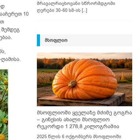
მრავალრიცხოვანი სწრორმდგომი
ად
ღერები 30-60 სმ-ის
[...]
გააჩერეთ 10
ით
 შემდეგ
ებაა.
ᲛᲡᲝᲤᲚᲘᲝ
ნს,
-ღამისა.
მსოფლიოში ყველაზე მძიმე გოგრა
– გინესის ახალი მსოფლიო
რეკორდი 1 278,8 კილოგრამია
2025 წლის 6 ოქტომბერს მსოფლიოში