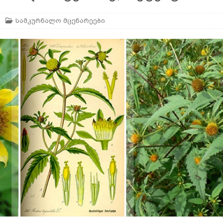
სამკურნალო მცენარეები
არე
AGROPLUS