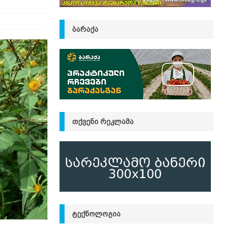
ᲑᲐᲠᲐᲥᲐ
ᲗᲥᲕᲔᲜᲘ ᲠᲔᲙᲚᲐᲛᲐ
ᲢᲔᲥᲜᲝᲚᲝᲒᲘᲐ