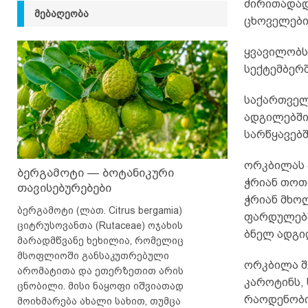
ძირითადად
ᲛᲔᲑᲐᲦᲔᲝᲑᲐ
ცხოველები
ყვავილობს
სექტემბერშ
საქართველ
ადგილებში,
სარწყავებშ
ორკბილას ა
ბერგამოტი — ბოტანიკური
ჭრიან თოთ
თავისებურებები
ჭრიან მხო
ბერგამოტი (ლათ. Citrus bergamia)
ფარდულებშ
ციტრუსოვანთა (Rutaceae) ოჯახის
ბნელ ადგილ
მარადმწვანე ხეხილია, რომელიც
მსოფლიოში განსაკუთრებული
ორკბილა შე
არომატითა და ეთერზეთით არის
კაროტინს, 
ცნობილი. მისი ნაყოფი იშვიათად
რაოდენობი
მოიხმარება ახალი სახით, თუმცა