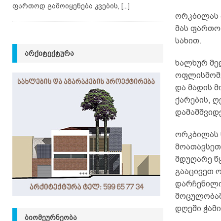
ფართოდ გამოიყენება კვების,
[...]
ორკბილას 
მას ფართოდ
სახით.
ᲐᲠᲥᲘᲢᲔᲥᲢᲣᲠᲐ
ხალხურ მე
ოფლისმომგ
და მადის მ
ქარების, 
დამამშვიდ
ორკბილას ნ
მოათავსეთ 
მდუღარე წყ
გააცივეთ ო
დარჩენილი 
მოცულობამდ
დღეში ჭამი
ᲑᲘᲝᲛᲔᲣᲠᲜᲔᲝᲑᲐ