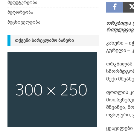
მეფუტკრეობა
მეღორეობა
მეცხოველეობა
ორკბილა (ლ
რთულყვავი
ᲗᲥᲕᲔᲜᲘ ᲡᲐᲠᲔᲙᲚᲐᲛᲝ ᲑᲐᲜᲔᲠᲘ
კახური – ი
გურული – კ
ორკბილას 
სწორმდგომ
მუქი მწვან
ფოთლის კი
მოთავსებუ
მწვანეა, 
ოვალური, 
ყვავილები