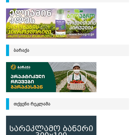
ᲑᲐᲠᲐᲥᲐ
ᲗᲥᲕᲔᲜᲘ ᲠᲔᲙᲚᲐᲛᲐ