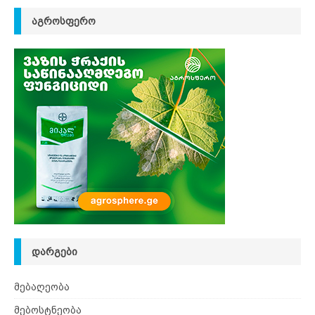
ᲐᲒᲠᲝᲡᲤᲔᲠᲝ
ᲓᲐᲠᲒᲔᲑᲘ
მებაღეობა
მებოსტნეობა