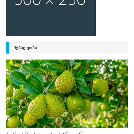
ᲛᲔᲑᲐᲦᲔᲝᲑᲐ