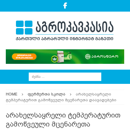
HOME
ᲤᲔᲠᲛᲔᲠᲗᲐ ᲡᲙᲝᲚᲐ
არახელსაყრელი
ტემპერატურით გამოწვეული მცენარეთა დაავადებები
არახელსაყრელი ტემპერატურით
გამოწვეული მცენარეთა