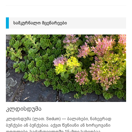
ᲡᲐᲛᲙᲣᲠᲜᲐᲚᲝ ᲛᲪᲔᲜᲐᲠᲔᲔᲑᲘ
კლდისდუმა
კლდისდუმა (ლათ. Sedum) — ბალახები, ნახევრად
ბუჩქები ან ბუჩქებია. აქვთ წვნიანი ან ხორცოვანი
ფოთლები. საქართველოში 15-მდე სახეობაა.