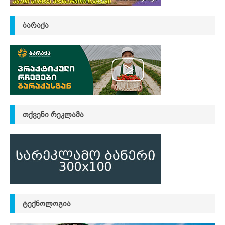
ᲑᲐᲠᲐᲥᲐ
ᲗᲥᲕᲔᲜᲘ ᲠᲔᲙᲚᲐᲛᲐ
ᲢᲔᲥᲜᲝᲚᲝᲒᲘᲐ