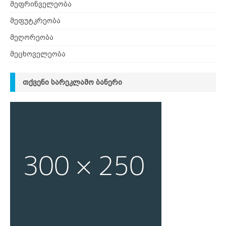
მეფრინველეობა
მეფუტკრეობა
მეღორეობა
მეცხოველეობა
ᲗᲥᲕᲔᲜᲘ ᲡᲐᲠᲔᲙᲚᲐᲛᲝ ᲑᲐᲜᲔᲠᲘ