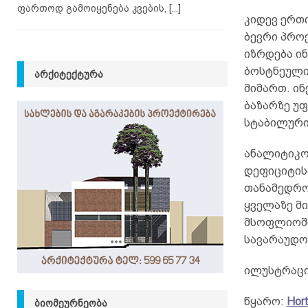
ფართოდ გამოიყენება კვების,
[...]
კიდევ ერთ
ბევრი პრო
იზრდება ინ
ბოსტნეული
ᲐᲠᲥᲘᲢᲔᲥᲢᲣᲠᲐ
მიმართ. ი
ბაზარზე უ
სტაბილური
ანალიტიკო
დეფიციტის
თანამედრო
ყველაზე მ
მსოფლიოში
სავარაუდო
ილუსტრაცია
წყარო:
Hort
ᲑᲘᲝᲛᲔᲣᲠᲜᲔᲝᲑᲐ