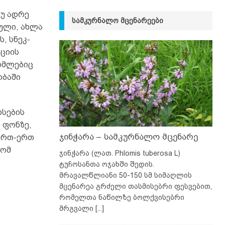
თუ ადრე
ᲡᲐᲛᲙᲣᲠᲜᲐᲚᲝ ᲛᲪᲔᲜᲐᲠᲔᲔᲑᲘ
ული, ახლა
, სნეკ-
ციის
ომლებიც
ობაში
რსების
 ფონზე,
ჯინჭარა – სამკურნალო მცენარე
ერთ-ერთ
ტომ
ჯინჭარა (ლათ. Phlomis tuberosa L)
ტუჩოსანთა ოჯახში შედის.
მრავალწლიანი 50-150 სმ სიმაღლის
მცენარეა გრძელი თასმისებრი ფესვებით,
რომელთა ნაწილზე ბოლქვისებრი
მრგვალი
[...]