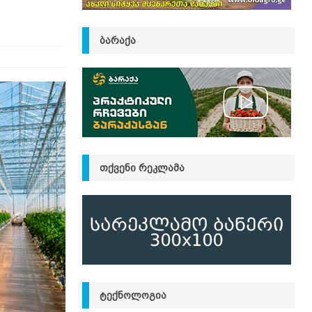
ᲑᲐᲠᲐᲥᲐ
ᲗᲥᲕᲔᲜᲘ ᲠᲔᲙᲚᲐᲛᲐ
ᲢᲔᲥᲜᲝᲚᲝᲒᲘᲐ