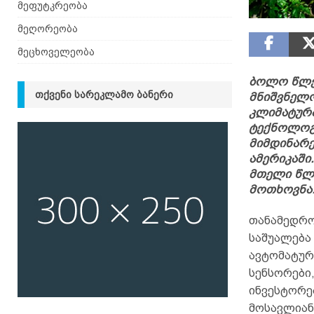
მეფუტკრეობა
მეღორეობა
მეცხოველეობა
ბოლო წლე
ᲗᲥᲕᲔᲜᲘ ᲡᲐᲠᲔᲙᲚᲐᲛᲝ ᲑᲐᲜᲔᲠᲘ
მნიშვნელო
კლიმატურ
ტექნოლოგი
მიმდინარე
ამერიკაში
მთელი წლ
მოთხოვნა
თანამედრო
საშუალება
ავტომატურ
სენსორები
ინვესტორე
მოსავლიან