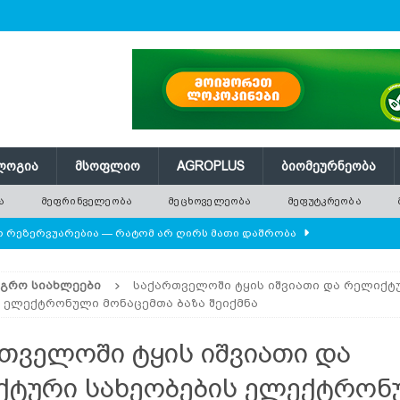
ᲚᲝᲒᲘᲐ
ᲛᲡᲝᲤᲚᲘᲝ
AGROPLUS
ᲑᲘᲝᲛᲔᲣᲠᲜᲔᲝᲑᲐ
Ა
ᲛᲔᲤᲠᲘᲜᲕᲔᲚᲔᲝᲑᲐ
ᲛᲔᲪᲮᲝᲕᲔᲚᲔᲝᲑᲐ
ᲛᲔᲤᲣᲢᲙᲠᲔᲝᲑᲐ
ლო რეზერვუარებია — რატომ არ ღირს მათი დაშრობა
ᲐᲒᲠᲝ ᲡᲘᲐᲮᲚᲔᲔᲑᲘ
საქართველოში ტყის იშვიათი და რელიქტ
დამიანის წონას უტოლდებოდა
AGROPLUS
 ელექტრონული მონაცემთა ბაზა შეიქმნა
ის მოშენების დროს
ᲛᲔᲤᲠᲘᲜᲕᲔᲚᲔᲝᲑᲐ
თველოში ტყის იშვიათი და
 ეკოსისტემის საფუძველია — რატომ ქრება ველური
ტური სახეობების ელექტრონ