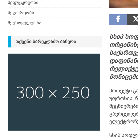
მეფუტკრეობა
მეღორეობა
მეცხოველეობა
სსიპ სო
ᲗᲥᲕᲔᲜᲘ ᲡᲐᲠᲔᲙᲚᲐᲛᲝ ᲑᲐᲜᲔᲠᲘ
ორგანიზ
საქართვ
დაფინან
რელიქტუ
მონაცემთ
პროექტი გ
უფროსის, 
მეცნიერები
გავრცელებ
ელექტრონუ
სსიპ სოფლ