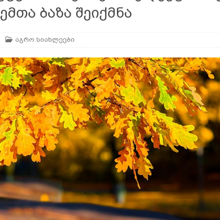
ემთა ბაზა შეიქმნა
ან
ᲛᲔᲪᲮᲝᲕᲔᲚᲔᲝᲑᲐ
აგრო სიახლეები