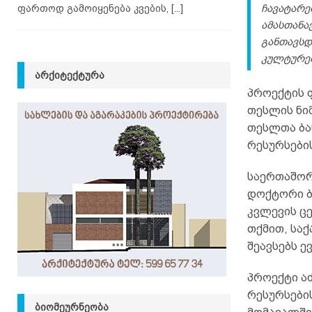
ჩავატარე
ფართოდ გამოიყენება კვების,
[...]
ამასთანა
განთავსდ
კულტურებ
ᲐᲠᲥᲘᲢᲔᲥᲢᲣᲠᲐ
პროექტის 
თესლის ნიმ
თესლთა ბა
რესურსები
საერთაშორ
დოქტორი ბე
კვლევის ც
თქმით, სა
შეავსებს ე
პროექტი ა
რესურსები
ᲑᲘᲝᲛᲔᲣᲠᲜᲔᲝᲑᲐ