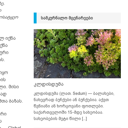
ე.
ი
როსატყეო
ᲡᲐᲛᲙᲣᲠᲜᲐᲚᲝ ᲛᲪᲔᲜᲐᲠᲔᲔᲑᲘ
ლ იქნა
ქნა
კური
ს.
იყო
ბის
კლდისდუმა
ი. მისი
კლდისდუმა (ლათ. Sedum) — ბალახები,
ნად
ნახევრად ბუჩქები ან ბუჩქებია. აქვთ
თა ბაზას.
წვნიანი ან ხორცოვანი ფოთლები.
საქართველოში 15-მდე სახეობაა.
ური
სახეობების მეტი წილი
[...]
ს