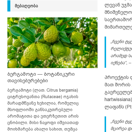
ლევან უჯმა
ᲛᲔᲑᲐᲦᲔᲝᲑᲐ
მნიშვნელო
საერთაშორ
მიმართულე
„ჩვენი ტ
რელიქტურ
არამედ ს
იქნება“, 
ბერგამოტი — ბოტანიკური
პროექტის 
თავისებურებები
მათ შორის
ბერგამოტი (ლათ. Citrus bergamia)
გავრცელებ
ციტრუსოვანთა (Rutaceae) ოჯახის
hartwissiana
მარადმწვანე ხეხილია, რომელიც
ლაფანს (Pte
მსოფლიოში განსაკუთრებული
არომატითა და ეთერზეთით არის
„ჩვენი ტ
ცნობილი. მისი ნაყოფი იშვიათად
მცირეა დ
მოიხმარება ახალი სახით, თუმცა