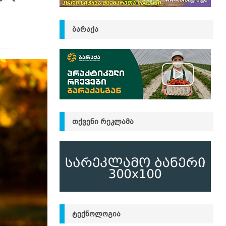
ᲑᲐᲠᲐᲥᲐ
ᲗᲥᲕᲔᲜᲘ ᲠᲔᲙᲚᲐᲛᲐ
ᲢᲔᲥᲜᲝᲚᲝᲒᲘᲐ