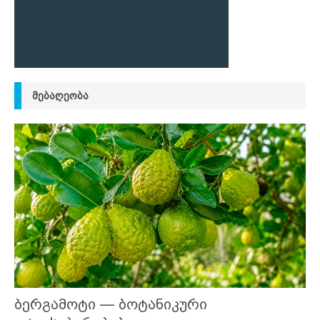
ᲛᲔᲑᲐᲦᲔᲝᲑᲐ
ბერგამოტი — ბოტანიკური