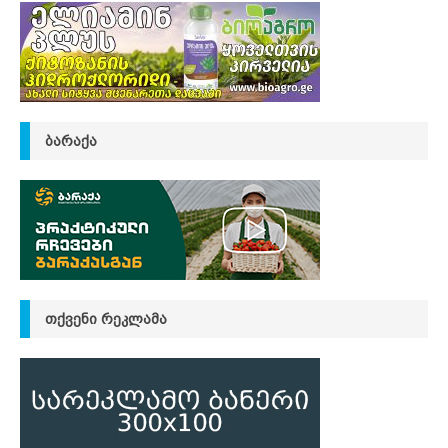
ᲑᲐᲠᲐᲥᲐ
ᲗᲥᲕᲔᲜᲘ ᲠᲔᲙᲚᲐᲛᲐ