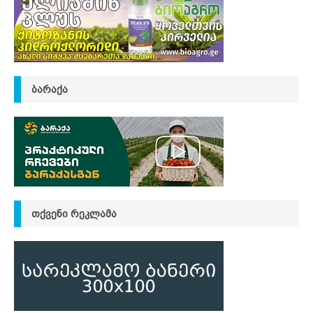
ᲑᲐᲠᲐᲥᲐ
ᲗᲥᲕᲔᲜᲘ ᲠᲔᲙᲚᲐᲛᲐ