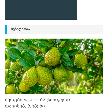
ᲛᲔᲑᲐᲦᲔᲝᲑᲐ
ბერგამოტი — ბოტანიკური
თავისებურებები