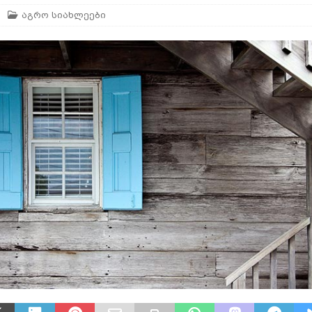
აგრო სიახლეები
არე
AGROPLUS