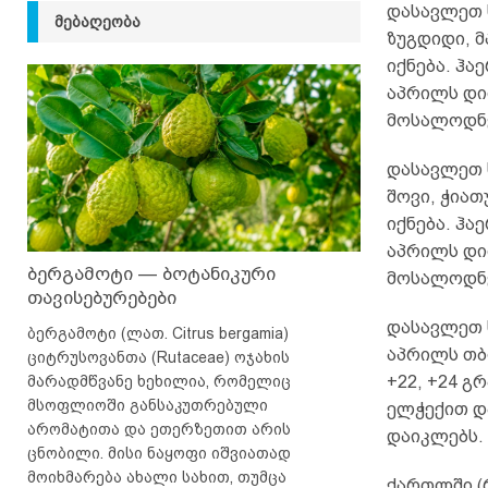
დასავლეთ 
ᲛᲔᲑᲐᲦᲔᲝᲑᲐ
ზუგდიდი, 
იქნება. ჰა
აპრილს დი
მოსალოდნე
დასავლეთ 
შოვი, ჭიათ
იქნება. ჰა
აპრილს დი
ბერგამოტი — ბოტანიკური
მოსალოდნე
თავისებურებები
დასავლეთ 
ბერგამოტი (ლათ. Citrus bergamia)
აპრილს თბ
ციტრუსოვანთა (Rutaceae) ოჯახის
მარადმწვანე ხეხილია, რომელიც
+22, +24 გ
მსოფლიოში განსაკუთრებული
ელჭექით დ
არომატითა და ეთერზეთით არის
დაიკლებს.
ცნობილი. მისი ნაყოფი იშვიათად
მოიხმარება ახალი სახით, თუმცა
ქართლში (რ