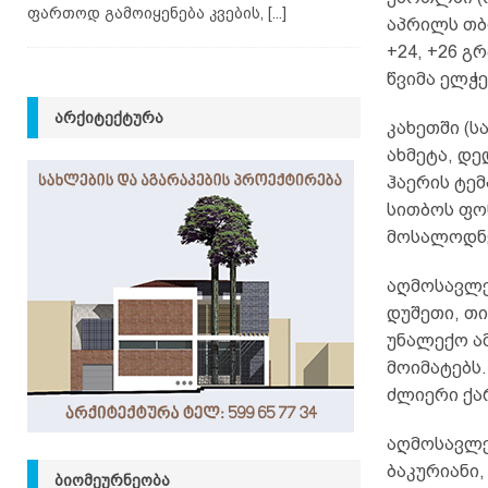
ფართოდ გამოიყენება კვების,
[...]
აპრილს თბ
+24, +26 გ
წვიმა ელჭ
ᲐᲠᲥᲘᲢᲔᲥᲢᲣᲠᲐ
კახეთში (ს
ახმეტა, დე
ჰაერის ტემ
სითბოს ფო
მოსალოდნ
აღმოსავლე
დუშეთი, თ
უნალექო ამ
მოიმატებს.
ძლიერი ქა
აღმოსავლე
ბაკურიანი,
ᲑᲘᲝᲛᲔᲣᲠᲜᲔᲝᲑᲐ