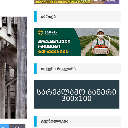
ᲑᲐᲠᲐᲥᲐ
ᲗᲥᲕᲔᲜᲘ ᲠᲔᲙᲚᲐᲛᲐ
ᲢᲔᲥᲜᲝᲚᲝᲒᲘᲐ