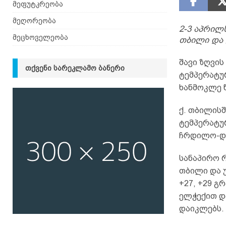
მეფუტკრეობა
მეღორეობა
2-3 აპრილ
მეცხოველეობა
თბილი და 
შავი ზღვი
ᲗᲥᲕᲔᲜᲘ ᲡᲐᲠᲔᲙᲚᲐᲛᲝ ᲑᲐᲜᲔᲠᲘ
ტემპერატურ
ხანმოკლე 
ქ. თბილის
ტემპერატუ
ჩრდილო-და
სანაპირო რ
თბილი და 
+27, +29 გ
ელჭექით დ
დაიკლებს.