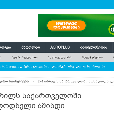
ᲚᲝᲒᲘᲐ
ᲛᲡᲝᲤᲚᲘᲝ
AGROPLUS
ᲑᲘᲝᲛᲔᲣᲠᲜᲔᲝᲑᲐ
Ა
ᲛᲔᲤᲠᲘᲜᲕᲔᲚᲔᲝᲑᲐ
ᲛᲔᲪᲮᲝᲕᲔᲚᲔᲝᲑᲐ
ᲛᲔᲤᲣᲢᲙᲠᲔᲝᲑᲐ
 პირუტყვის ჯიშების დაცვაში ხელოვნური ინტელექტი ჩაერთვება
ᲐᲒᲠᲝ ᲡᲘᲐᲮᲚᲔᲔᲑᲘ
2-4 აპრილს საქართველოში მოსალოდნელ
ე ათობით ახალი ნერგი — რატომ ვერ ანაცვლებს დარგვა
პრილს საქართველოში
 წნევას თავად არეგულირებს
ᲢᲔᲥᲜᲝᲚᲝᲒᲘᲐ
ლოდნელი ამინდი
ი ბოსტნეული, რომლის პოპულარობა მსოფლიოში სწრაფად