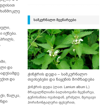
 დღისით
ნ ხანმოკლე
ᲡᲐᲛᲙᲣᲠᲜᲐᲚᲝ ᲛᲪᲔᲜᲐᲠᲔᲔᲑᲘ
რელი,
 იქნება.
აპრილს,
ა
მი,
ილი და
რადუსამდე
ჭინჭრის დედა – სამკურნალო
თვისებები და ნაყენის მომზადება
ექით და
ჭინჭრის დედა (ლათ. Lamium album L.)
მრავალწლიანი ბალახოვანი მცენარეა,
ი, წალკა,
ტუჩოსანთა ოჯახიდან, გრძელი, მცოცავი
ინდი
ჰორიზონტალური ფესურით,