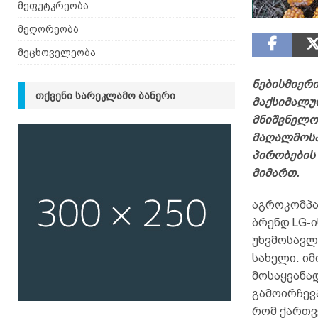
მეფუტკრეობა
მეღორეობა
მეცხოველეობა
ნებისმიერი
ᲗᲥᲕᲔᲜᲘ ᲡᲐᲠᲔᲙᲚᲐᲛᲝ ᲑᲐᲜᲔᲠᲘ
მაქსიმალურ
მნიშვნელო
მაღალმოსა
პირობების 
მიმართ.
აგროკომპ
ბრენდ LG-
უხვმოსავლი
სახელი. იმ
მოსაყვანა
გამოირჩევ
რომ ქართვ