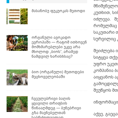
მნიშვნელოვ
მასანობუ ფუკუოკას მეთოდი
კუთხით, სი
იძლევა. შე
რომელმაც 
საკუთარი თ
ორგანული ავოკადო
სურვილიც კ
ევროპაში — რატომ ითხოვენ
მომხმარებლები უკვე არა
შეიძლება ი
მხოლოდ „ბიოს“, არამედ
ნამდვილ ხარისხსაც?
სიტყვა თქ
უფრო უკეთ
კომპანია 
ბიო (ორგანული) მეთოდები
მეცხოველეობაში
აიყვანოს 
გამოცდილე
შეუწყოს მ
ჩვეულებრივი ბაღის
ინფორმაცია
ყვავილი თრიფსის
წინააღმდეგ — ბუნებრივი
გზა მავნებელთან
აქვე, გაეც
საბრძოლველად