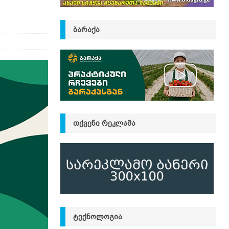
ᲑᲐᲠᲐᲥᲐ
ᲗᲥᲕᲔᲜᲘ ᲠᲔᲙᲚᲐᲛᲐ
ᲢᲔᲥᲜᲝᲚᲝᲒᲘᲐ