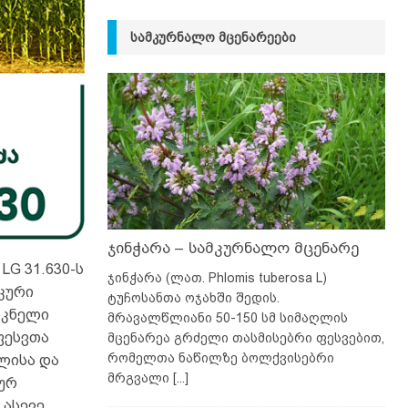
ᲡᲐᲛᲙᲣᲠᲜᲐᲚᲝ ᲛᲪᲔᲜᲐᲠᲔᲔᲑᲘ
ჯინჭარა – სამკურნალო მცენარე
LG 31.630-ს
ჯინჭარა (ლათ. Phlomis tuberosa L)
კური
ტუჩოსანთა ოჯახში შედის.
სკნელი
მრავალწლიანი 50-150 სმ სიმაღლის
ფესვთა
მცენარეა გრძელი თასმისებრი ფესვებით,
რომელთა ნაწილზე ბოლქვისებრი
ლისა და
მრგვალი
[...]
ბურ
 ასევე