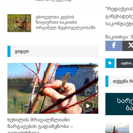
*რედაქციას
განცხადებ
ცხოველთა კვების
ზოგიერთი საკითხი
საკონტაქტ
ორგანულ მეცხოველეობაში
წაკითხვა:
5
ᲕᲘᲓᲔᲝ
ᲐᲒᲠᲝ 
ᲗᲥᲕᲔᲜᲘ 
ხეხილის მრავალწლიანი
ნარგავების გადამყნობა –
ვიდეორჩევა