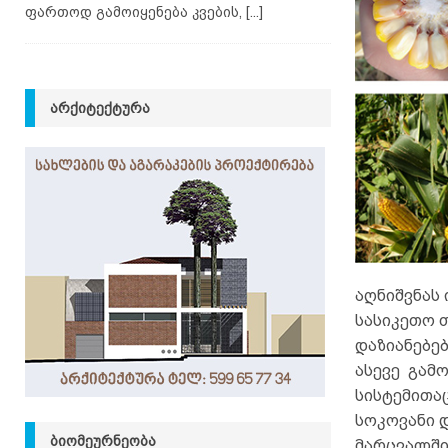
ფართოდ გამოიყენება კვების,
[...]
ᲐᲠᲥᲘᲢᲔᲥᲢᲣᲠᲐ
აღნიშვნას 
სასიკეთო 
დაზიანებე
ასევე გამ
სისტემითა
სოკოვანი 
ᲑᲘᲝᲛᲔᲣᲠᲜᲔᲝᲑᲐ
მარცვალში