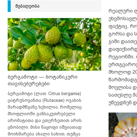
ᲛᲔᲑᲐᲦᲔᲝᲑᲐ
რეალური ფ
უხვმოსავლი
ფაქტიც, რო
გორსა და 
ჯიში დაით
დაფიქსირდა
რეგიონში.
ერთგვაროვ
მხოლოდ 20-
ბერგამოტი — ბოტანიკური
წარმომადგე
თავისებურებები
მოვლისა დ
ბერგამოტი (ლათ. Citrus bergamia)
სათესლე მ
ციტრუსოვანთა (Rutaceae) ოჯახის
უწევდნენ დ
მარადმწვანე ხეხილია, რომელიც
მსოფლიოში განსაკუთრებული
არომატითა და ეთერზეთით არის
ცნობილი. მისი ნაყოფი იშვიათად
მოიხმარება ახალი სახით, თუმცა