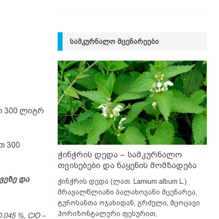
ᲡᲐᲛᲙᲣᲠᲜᲐᲚᲝ ᲛᲪᲔᲜᲐᲠᲔᲔᲑᲘ
თ 300 ლიტრ
თ 300
ჭინჭრის დედა – სამკურნალო
თვისებები და ნაყენის მომზადება
ვეზე და
ჭინჭრის დედა (ლათ. Lamium album L.)
მრავალწლიანი ბალახოვანი მცენარეა,
ტუჩოსანთა ოჯახიდან, გრძელი, მცოცავი
ჰორიზონტალური ფესურით,
045 %, ClO –