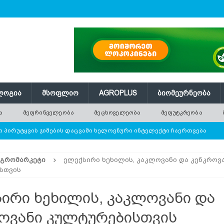
ᲚᲝᲒᲘᲐ
ᲛᲡᲝᲤᲚᲘᲝ
AGROPLUS
ᲑᲘᲝᲛᲔᲣᲠᲜᲔᲝᲑᲐ
Ა
ᲛᲔᲤᲠᲘᲜᲕᲔᲚᲔᲝᲑᲐ
ᲛᲔᲪᲮᲝᲕᲔᲚᲔᲝᲑᲐ
ᲛᲔᲤᲣᲢᲙᲠᲔᲝᲑᲐ
 პირუტყვის ჯიშების დაცვაში ხელოვნური ინტელექტი ჩაერთვება
ᲐᲒᲠᲝᲛᲐᲠᲙᲔᲢᲘ
ელექსირი ხეხილის, კაკლოვანი და კენკროვ
ე ათობით ახალი ნერგი — რატომ ვერ ანაცვლებს დარგვა
სთვის
ირი ხეხილის, კაკლოვანი და
 წნევას თავად არეგულირებს
ᲢᲔᲥᲜᲝᲚᲝᲒᲘᲐ
ოვანი კულტურებისთვის
ი ბოსტნეული, რომლის პოპულარობა მსოფლიოში სწრაფად