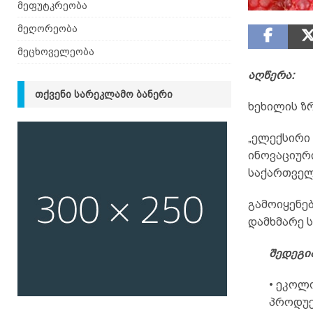
მეფუტკრეობა
მეღორეობა
მეცხოველეობა
აღწერა:
ᲗᲥᲕᲔᲜᲘ ᲡᲐᲠᲔᲙᲚᲐᲛᲝ ᲑᲐᲜᲔᲠᲘ
ხეხილის ზრ
„ელექსირი
ინოვაციურ
საქართველ
გამოიყენე
დამხმარე 
შედეგი
• ეკოლ
პროდუქ