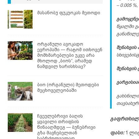
– 0.005 %
მასანობუ ფუკუოკას მეთოდი
გამოყენე
წყალში გ
განაწილე
ორგანული ავოკადო
შენახვის 
ევროპაში — რატომ ითხოვენ
სხივების
მომხმარებლები უკვე არა
მხოლოდ „ბიოს“, არამედ
ნამდვილ ხარისხსაც?
შენახვის
ვარგისია
ბიო (ორგანული) მეთოდები
მეცხოველეობაში
გახსნილი
თავსახურ
ჩვეულებრივი ბაღის
გაფრთხილ
ყვავილი თრიფსის
წინააღმდეგ — ბუნებრივი
ფასი:
1 ლიტ
გზა მავნებელთან
საბრძოლველად