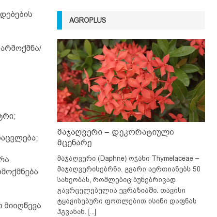
ადებების
AGROPLUS
წარმოქმნა/
ტრი;
მაჯაღვერი – დეკორატიული
ნაცვლება;
მცენარე
მაჯაღვერი (Daphne) ოჯახი Thymelaceae –
დრა
მაჯაღვერისებრნი. გვარი აერთიანებს 50
რმოქმნება
სახეობას, რომლებიც ბუნებრივად
გავრცელებულია ევრაზიაში. თავისი
ტყავისებური ფოთლებით ისინი დაფნას
თ მიიღწევა
ჰგვანან.
[...]