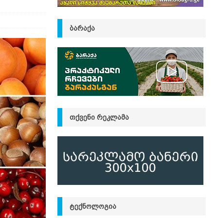
ᲑᲐᲠᲐᲥᲐ
ᲗᲥᲕᲔᲜᲘ ᲠᲔᲙᲚᲐᲛᲐ
ᲢᲔᲥᲜᲝᲚᲝᲒᲘᲐ