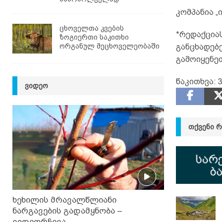
კომპანია „
ცხოველთა კვების
*რედაქციას
ზოგიერთი საკითხი
ორგანულ მეცხოველეობაში
განცხადებე
გამოიყენე
წაკითხვა:
3
ᲕᲘᲓᲔᲝ
ᲗᲥᲕᲔᲜᲘ 
ხეხილის მრავალწლიანი
ნარგავების გადამყნობა –
ვიდეორჩევა