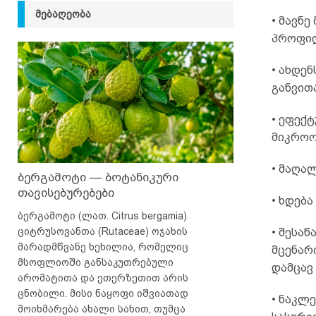
ᲛᲔᲑᲐᲦᲔᲝᲑᲐ
• მავნ
პროფილ
• ახდე
განვით
• ეფექ
მიკროო
• მაღა
ბერგამოტი — ბოტანიკური
თავისებურებები
• ხდება
ბერგამოტი (ლათ. Citrus bergamia)
ციტრუსოვანთა (Rutaceae) ოჯახის
• შესა
მარადმწვანე ხეხილია, რომელიც
მცენარ
მსოფლიოში განსაკუთრებული
დამცავ
არომატითა და ეთერზეთით არის
ცნობილი. მისი ნაყოფი იშვიათად
• ნაკლ
მოიხმარება ახალი სახით, თუმცა