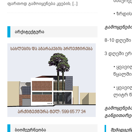
სასურვ
ფართოდ გამოიყენება კვების,
[...]
• ზრდი
გამოყენები
ᲐᲠᲥᲘᲢᲔᲥᲢᲣᲠᲐ
8-10 დღეში
3 დღეში ერ
• ყვავ
წყალში 
• ყვავი
ლიტრ წყ
გამოყენებ
განვითარებ
შემადგენ
ᲑᲘᲝᲛᲔᲣᲠᲜᲔᲝᲑᲐ