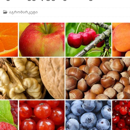
აგრომარკეტი
არე
AGROPLUS