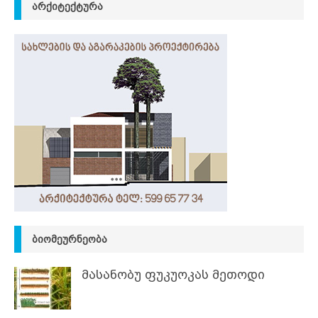
ᲐᲠᲥᲘᲢᲔᲥᲢᲣᲠᲐ
ᲑᲘᲝᲛᲔᲣᲠᲜᲔᲝᲑᲐ
მასანობუ ფუკუოკას მეთოდი