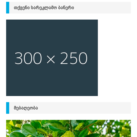
ᲗᲥᲕᲔᲜᲘ ᲡᲐᲠᲔᲙᲚᲐᲛᲝ ᲑᲐᲜᲔᲠᲘ
ᲛᲔᲑᲐᲦᲔᲝᲑᲐ