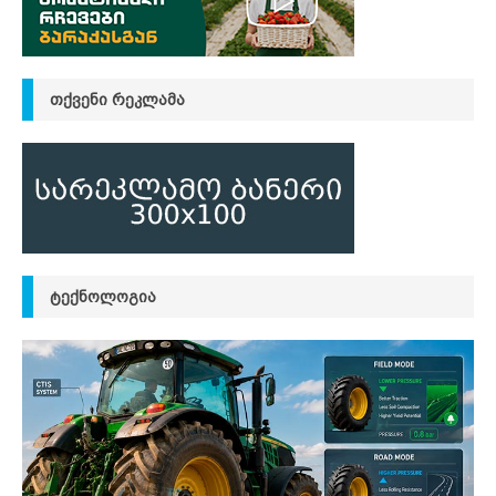
ᲗᲥᲕᲔᲜᲘ ᲠᲔᲙᲚᲐᲛᲐ
ᲢᲔᲥᲜᲝᲚᲝᲒᲘᲐ