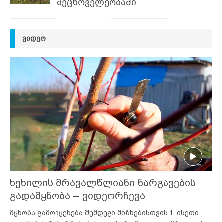
მეცხოველეობაში
ᲕᲘᲓᲔᲝ
ხეხილის მრავალწლიანი ნარგავების
გადამყნობა – ვიდეორჩევა
მყნობა გამოიყენება შემდეგი მიზნებისთვის 1. ისეთი