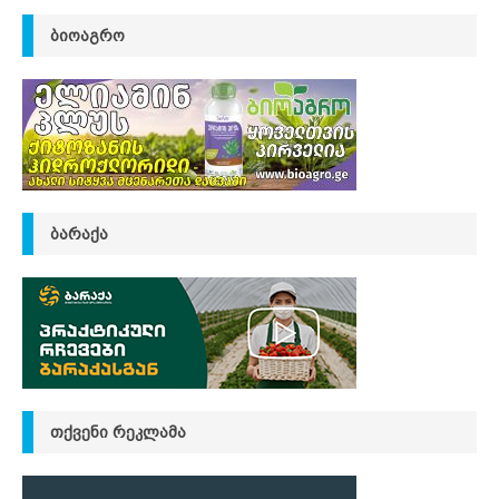
ᲑᲘᲝᲐᲒᲠᲝ
ᲑᲐᲠᲐᲥᲐ
ᲗᲥᲕᲔᲜᲘ ᲠᲔᲙᲚᲐᲛᲐ