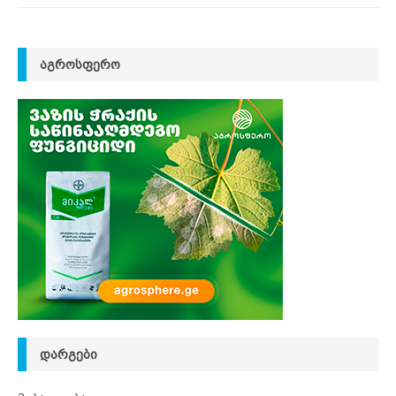
ᲐᲒᲠᲝᲡᲤᲔᲠᲝ
ᲓᲐᲠᲒᲔᲑᲘ