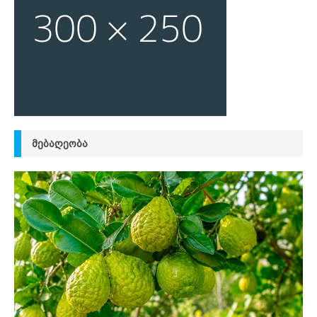
ᲛᲔᲑᲐᲦᲔᲝᲑᲐ