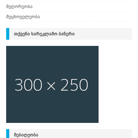
მეღორეობა
მეცხოველეობა
ᲗᲥᲕᲔᲜᲘ ᲡᲐᲠᲔᲙᲚᲐᲛᲝ ᲑᲐᲜᲔᲠᲘ
ᲛᲔᲑᲐᲦᲔᲝᲑᲐ