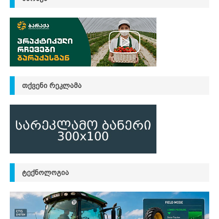
ᲗᲥᲕᲔᲜᲘ ᲠᲔᲙᲚᲐᲛᲐ
ᲢᲔᲥᲜᲝᲚᲝᲒᲘᲐ