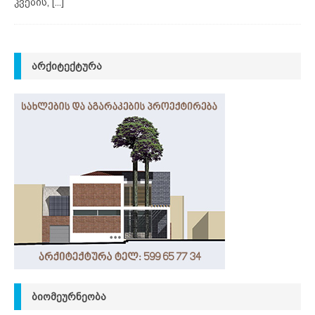
კვების,
[...]
ᲐᲠᲥᲘᲢᲔᲥᲢᲣᲠᲐ
ᲑᲘᲝᲛᲔᲣᲠᲜᲔᲝᲑᲐ