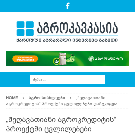
HOME
ᲐᲒᲠᲝ ᲡᲘᲐᲮᲚᲔᲔᲑᲘ
„შეღავათიანი
აგროკრედიტის“ პროექტში ცვლილებები დამტკიცდა
„შეღავათიანი აგროკრედიტის“
პროექტში ცვლილებები