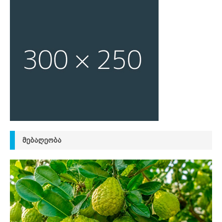
ᲛᲔᲑᲐᲦᲔᲝᲑᲐ