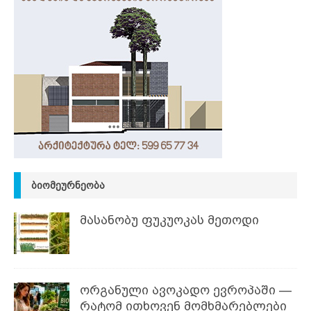
ᲑᲘᲝᲛᲔᲣᲠᲜᲔᲝᲑᲐ
მასანობუ ფუკუოკას მეთოდი
ორგანული ავოკადო ევროპაში —
რატომ ითხოვენ მომხმარებლები