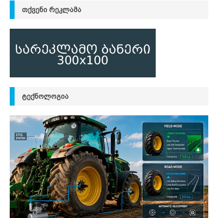
ᲗᲥᲕᲔᲜᲘ ᲠᲔᲙᲚᲐᲛᲐ
ᲢᲔᲥᲜᲝᲚᲝᲒᲘᲐ