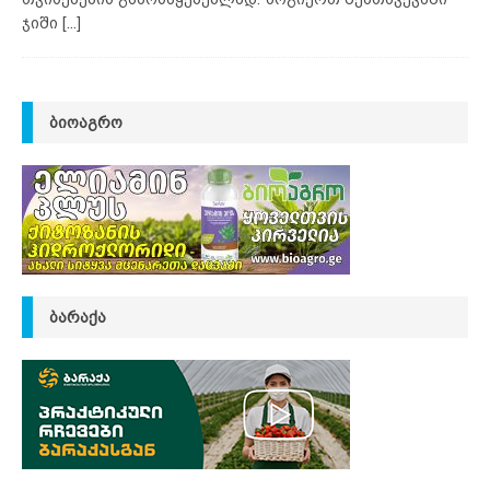
ჯიში
[...]
ᲑᲘᲝᲐᲒᲠᲝ
ᲑᲐᲠᲐᲥᲐ