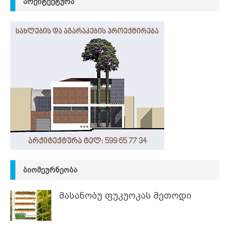
ᲐᲠᲥᲘᲢᲔᲥᲢᲣᲠᲐ
ᲑᲘᲝᲛᲔᲣᲠᲜᲔᲝᲑᲐ
მასანობუ ფუკუოკას მეთოდი