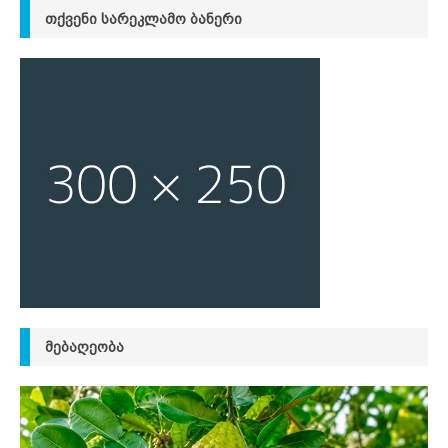
ᲗᲥᲕᲔᲜᲘ ᲡᲐᲠᲔᲙᲚᲐᲛᲝ ᲑᲐᲜᲔᲠᲘ
ᲛᲔᲑᲐᲦᲔᲝᲑᲐ