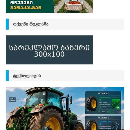
ᲗᲥᲕᲔᲜᲘ ᲠᲔᲙᲚᲐᲛᲐ
ᲢᲔᲥᲜᲝᲚᲝᲒᲘᲐ