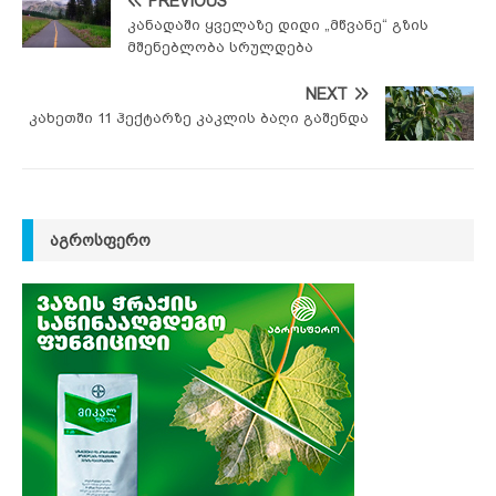
PREVIOUS
კანადაში ყველაზე დიდი „მწვანე“ გზის
მშენებლობა სრულდება
NEXT
კახეთში 11 ჰექტარზე კაკლის ბაღი გაშენდა
ᲐᲒᲠᲝᲡᲤᲔᲠᲝ