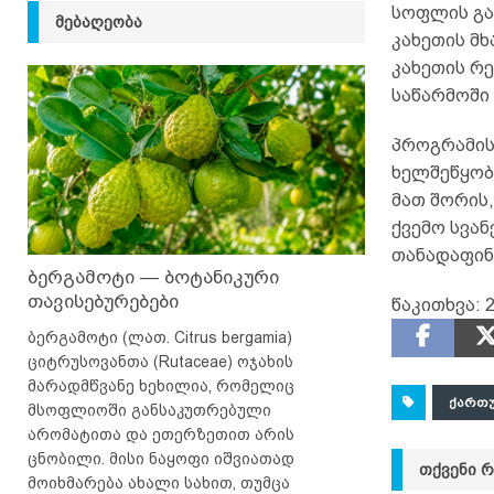
სოფლის გა
ᲛᲔᲑᲐᲦᲔᲝᲑᲐ
კახეთის მ
კახეთის რ
საწარმოში 
პროგრამის
ხელშეწყობ
მათ შორის,
ქვემო სვა
თანადაფინა
ბერგამოტი — ბოტანიკური
თავისებურებები
წაკითხვა:
2
ბერგამოტი (ლათ. Citrus bergamia)
ციტრუსოვანთა (Rutaceae) ოჯახის
მარადმწვანე ხეხილია, რომელიც
ᲥᲐᲠᲗ
მსოფლიოში განსაკუთრებული
არომატითა და ეთერზეთით არის
ცნობილი. მისი ნაყოფი იშვიათად
ᲗᲥᲕᲔᲜᲘ 
მოიხმარება ახალი სახით, თუმცა