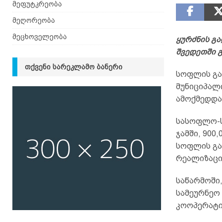
მეფუტკრეობა
მეღორეობა
მეცხოველეობა
ყურძნის გ
შვედეთში გ
ᲗᲥᲕᲔᲜᲘ ᲡᲐᲠᲔᲙᲚᲐᲛᲝ ᲑᲐᲜᲔᲠᲘ
სოფლის გა
მუნიციპალ
ამოქმედდა
სასოფლო-ს
ჯამში, 900
სოფლის გა
რეალიზაცია
საწარმოში
სამეურნეო 
კოოპერატი