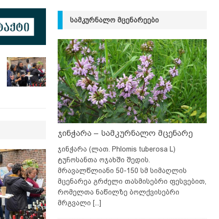
ᲡᲐᲛᲙᲣᲠᲜᲐᲚᲝ ᲛᲪᲔᲜᲐᲠᲔᲔᲑᲘ
ჯინჭარა – სამკურნალო მცენარე
ჯინჭარა (ლათ. Phlomis tuberosa L)
ტუჩოსანთა ოჯახში შედის.
მრავალწლიანი 50-150 სმ სიმაღლის
მცენარეა გრძელი თასმისებრი ფესვებით,
რომელთა ნაწილზე ბოლქვისებრი
მრგვალი
[...]