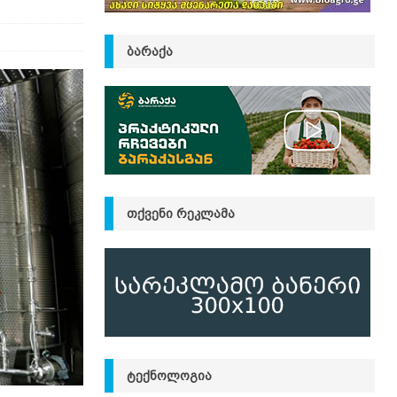
ᲑᲐᲠᲐᲥᲐ
ᲗᲥᲕᲔᲜᲘ ᲠᲔᲙᲚᲐᲛᲐ
ᲢᲔᲥᲜᲝᲚᲝᲒᲘᲐ