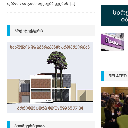
ფართოდ გამოიყენება კვების,
[...]
ᲐᲠᲥᲘᲢᲔᲥᲢᲣᲠᲐ
RELATED 
ᲑᲘᲝᲛᲔᲣᲠᲜᲔᲝᲑᲐ