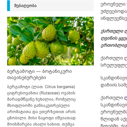
ეროვნული 
ᲛᲔᲑᲐᲦᲔᲝᲑᲐ
უძღვებოდა
ინფლუენსე
ქართული ღ
ღვინის ყვე
ერთობლივი
ქართული ღ
სრულუფლებ
ბერგამოტი — ბოტანიკური
თავისებურებები
სკანდინავ
დანიის სა
ბერგამოტი (ლათ. Citrus bergamia)
ციტრუსოვანთა (Rutaceae) ოჯახის
ქართული
ღ
მარადმწვანე ხეხილია, რომელიც
სკანდინავი
მსოფლიოში განსაკუთრებული
არომატითა და ეთერზეთით არის
ეროვნულმა
ცნობილი. მისი ნაყოფი იშვიათად
წლიდან აქტ
მოიხმარება ახალი სახით, თუმცა
წლებში, ქ