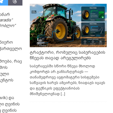
ანარ
radis“
შობლო“
ცნიერო
აქართველო
ტრაქტორი, რომელიც საბურავების
წნევას თავად არეგულირებს
მოება, რაც
საბურავებში სწორი წნევა მხოლოდ
ემოს
კომფორტს არ განსაზღვრავს —
ნული
თანამედროვე ავტომატური სისტემები
გენტოს
საწვავის ხარჯს ამცირებს, ნიადაგს იცავს
და ტექნიკის ეფექტიანობას
მნიშვნელოვნად
[...]
vík) და
ლი ღვინის
ც ღვინის