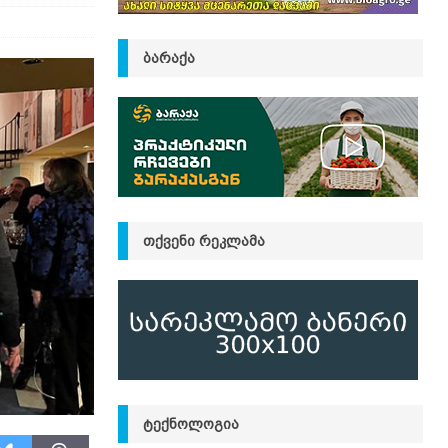
ᲑᲐᲠᲐᲥᲐ
ᲗᲥᲕᲔᲜᲘ ᲠᲔᲙᲚᲐᲛᲐ
ᲢᲔᲥᲜᲝᲚᲝᲒᲘᲐ