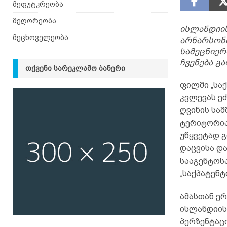
მეფუტკრეობა
მეღორეობა
ისლანდიის
მეცხოველეობა
არნარსონი
სამეცნიე
ჩვენება გ
ᲗᲥᲕᲔᲜᲘ ᲡᲐᲠᲔᲙᲚᲐᲛᲝ ᲑᲐᲜᲔᲠᲘ
ფილმი „სა
კვლევას ე
ღვინის სა
ტერიტორია
უწყვეტად 
დაცვისა დ
სააგენტოს
„საქპატენტ
ამასთან ერ
ისლანდიის
პერზენტაც