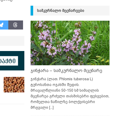
ᲡᲐᲛᲙᲣᲠᲜᲐᲚᲝ ᲛᲪᲔᲜᲐᲠᲔᲔᲑᲘ
ჯინჭარა – სამკურნალო მცენარე
ჯინჭარა (ლათ. Phlomis tuberosa L)
ტუჩოსანთა ოჯახში შედის.
მრავალწლიანი 50-150 სმ სიმაღლის
მცენარეა გრძელი თასმისებრი ფესვებით,
რომელთა ნაწილზე ბოლქვისებრი
მრგვალი
[...]