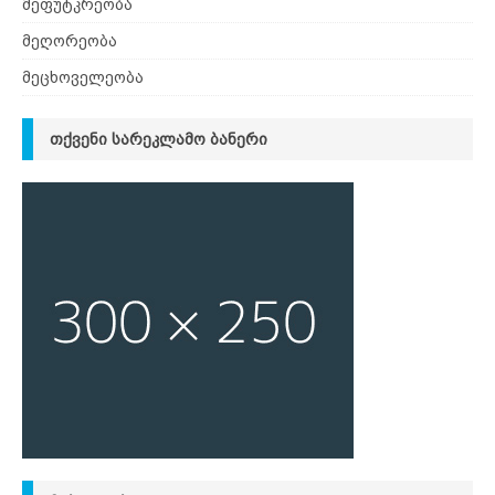
მეფუტკრეობა
მეღორეობა
მეცხოველეობა
ᲗᲥᲕᲔᲜᲘ ᲡᲐᲠᲔᲙᲚᲐᲛᲝ ᲑᲐᲜᲔᲠᲘ