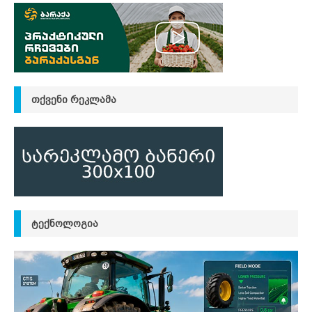
ᲗᲥᲕᲔᲜᲘ ᲠᲔᲙᲚᲐᲛᲐ
ᲢᲔᲥᲜᲝᲚᲝᲒᲘᲐ