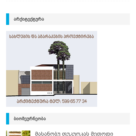
ᲐᲠᲥᲘᲢᲔᲥᲢᲣᲠᲐ
ᲑᲘᲝᲛᲔᲣᲠᲜᲔᲝᲑᲐ
მასანობუ ფუკუოკას მეთოდი