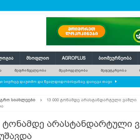
ᲚᲝᲒᲘᲐ
ᲛᲡᲝᲤᲚᲘᲝ
AGROPLUS
ᲑᲘᲝᲛᲔᲣᲠᲜᲔᲝᲑᲐ
Ა
ᲛᲔᲤᲠᲘᲜᲕᲔᲚᲔᲝᲑᲐ
ᲛᲔᲪᲮᲝᲕᲔᲚᲔᲝᲑᲐ
ᲛᲔᲤᲣᲢᲙᲠᲔᲝᲑᲐ
ი სივრცე დაუთმო და წყალდიდობისგანაც დაიცვა თავი
ᲐᲒᲠᲝ ᲡᲘᲐᲮᲚᲔᲔᲑᲘ
13 000 ტონამდე არასტანდარტული ვაშლი
და
ბა
ᲛᲔᲑᲐᲦᲔᲝᲑᲐ
0 ტონამდე არასტანდარტული 
ლი ცხოვრება — რატომ რგავენ ადამიანები ხეებს მნიშვნელოვანი
უშავდა