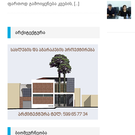
ფართოდ გამოიყენება კვების,
[...]
ᲐᲠᲥᲘᲢᲔᲥᲢᲣᲠᲐ
ᲑᲘᲝᲛᲔᲣᲠᲜᲔᲝᲑᲐ