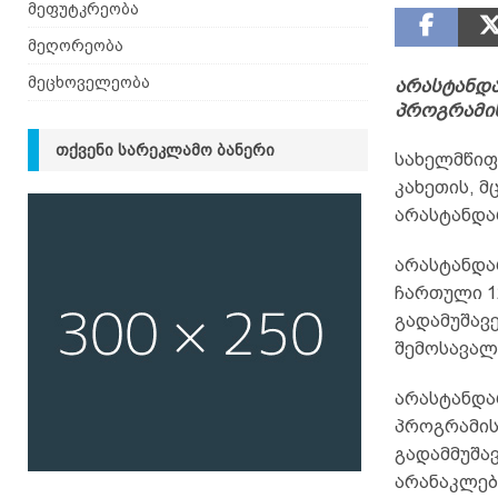
მეფუტკრეობა
მეღორეობა
მეცხოველეობა
არასტანდ
პროგრამის
ᲗᲥᲕᲔᲜᲘ ᲡᲐᲠᲔᲙᲚᲐᲛᲝ ᲑᲐᲜᲔᲠᲘ
სახელმწიფ
კახეთის, მ
არასტანდა
არასტანდა
ჩართული 12
გადამუშავე
შემოსავალი
არასტანდა
პროგრამის
გადამმუშა
არანაკლებ