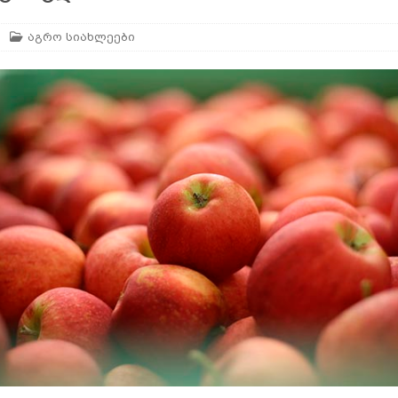
გაწმენდა მწეველებისთვის
AGROPLUS
აგრო სიახლეები