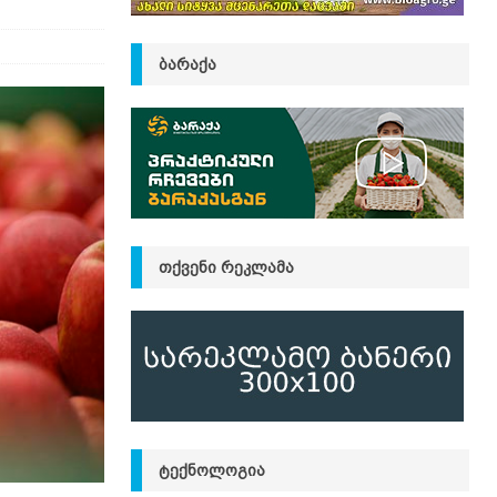
ᲑᲐᲠᲐᲥᲐ
ᲗᲥᲕᲔᲜᲘ ᲠᲔᲙᲚᲐᲛᲐ
ᲢᲔᲥᲜᲝᲚᲝᲒᲘᲐ