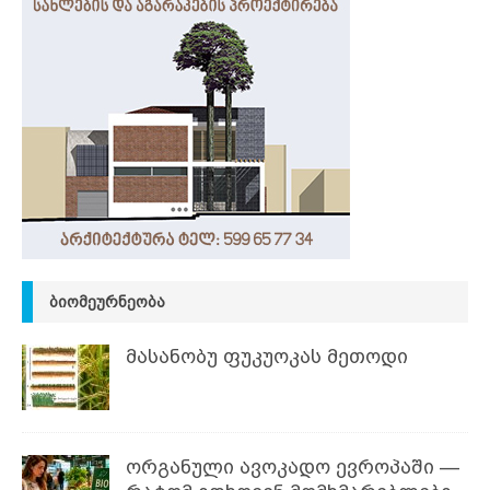
ᲑᲘᲝᲛᲔᲣᲠᲜᲔᲝᲑᲐ
მასანობუ ფუკუოკას მეთოდი
ორგანული ავოკადო ევროპაში —