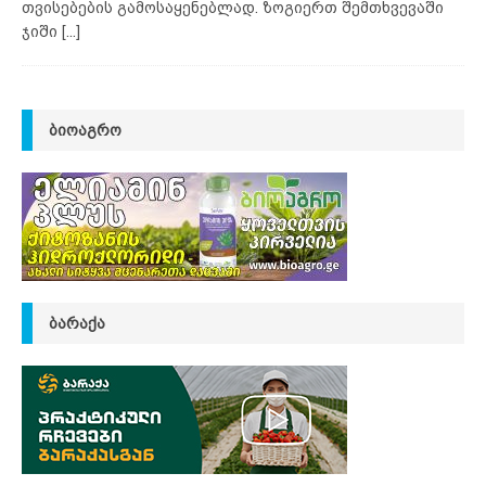
თვისებების გამოსაყენებლად. ზოგიერთ შემთხვევაში
ჯიში
[...]
ᲑᲘᲝᲐᲒᲠᲝ
ᲑᲐᲠᲐᲥᲐ