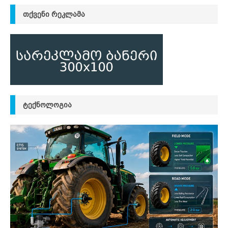
ᲗᲥᲕᲔᲜᲘ ᲠᲔᲙᲚᲐᲛᲐ
ᲢᲔᲥᲜᲝᲚᲝᲒᲘᲐ