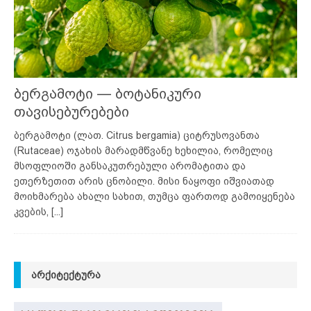
ბერგამოტი — ბოტანიკური
თავისებურებები
ბერგამოტი (ლათ. Citrus bergamia) ციტრუსოვანთა
(Rutaceae) ოჯახის მარადმწვანე ხეხილია, რომელიც
მსოფლიოში განსაკუთრებული არომატითა და
ეთერზეთით არის ცნობილი. მისი ნაყოფი იშვიათად
მოიხმარება ახალი სახით, თუმცა ფართოდ გამოიყენება
კვების,
[...]
ᲐᲠᲥᲘᲢᲔᲥᲢᲣᲠᲐ