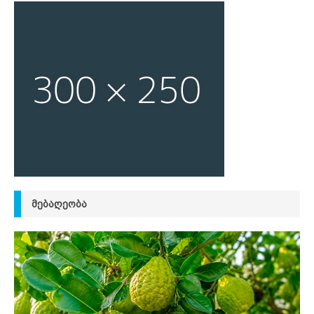
ᲛᲔᲑᲐᲦᲔᲝᲑᲐ