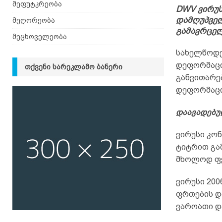
მეფუტკრეობა
DWV ვირუს
დამღუპველ
მეღორეობა
გამავრცელ
მეცხოველეობა
სახელწოდე
დეფორმაცი
ᲗᲥᲕᲔᲜᲘ ᲡᲐᲠᲔᲙᲚᲐᲛᲝ ᲑᲐᲜᲔᲠᲘ
განვითარე
დეფორმაცი
დაავადებუ
ვირუსი კო
ტიტრით გამ
მხოლოდ ფე
ვირუსი 200
ფრთების დ
ვაროათი დ