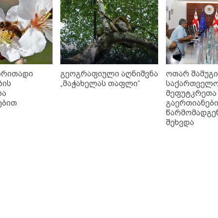
ირითადი
გეოგრაფიული აღნიშვნა
ოთარ შამუგი
ბის
„მაჭახელას თაფლი“
საქართველ
ბა
მეფუტკრეთა
ებით
გაერთიანებ
წარმომადგე
შეხვდა