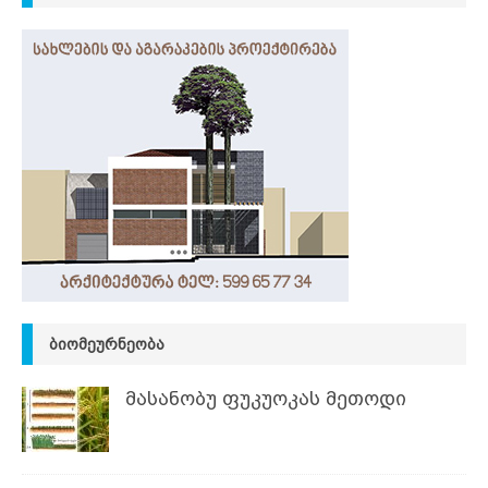
ᲑᲘᲝᲛᲔᲣᲠᲜᲔᲝᲑᲐ
მასანობუ ფუკუოკას მეთოდი