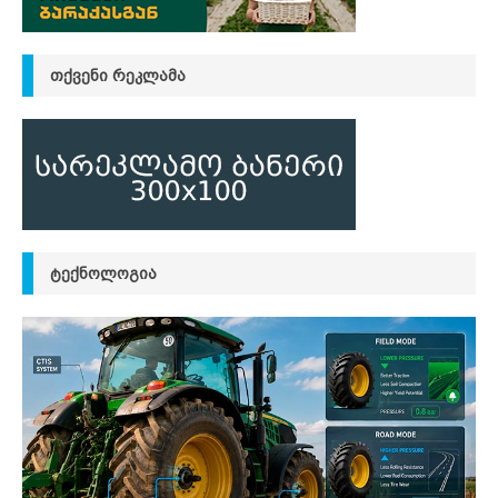
ᲗᲥᲕᲔᲜᲘ ᲠᲔᲙᲚᲐᲛᲐ
ᲢᲔᲥᲜᲝᲚᲝᲒᲘᲐ