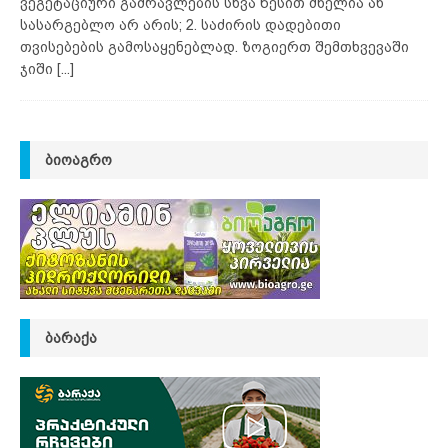
ვეგეტაციური გამრავლების სხვა წესით ძნელია ან
სასარგებლო არ არის; 2. საძირის დადებითი
თვისებების გამოსაყენებლად. ზოგიერთ შემთხვევაში
ჯიში
[...]
ᲑᲘᲝᲐᲒᲠᲝ
ᲑᲐᲠᲐᲥᲐ