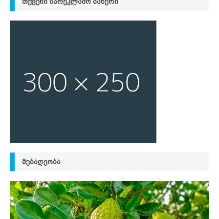
ᲗᲥᲕᲔᲜᲘ ᲡᲐᲠᲔᲙᲚᲐᲛᲝ ᲑᲐᲜᲔᲠᲘ
ᲛᲔᲑᲐᲦᲔᲝᲑᲐ