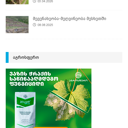
03.04.2026
მევენახეობა-მეღვინეობა მესხეთში
08.08.2025
ᲐᲒᲠᲝᲡᲤᲔᲠᲝ