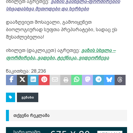
იხილეთ აგრეთვე:
ვაზის გასხვლა-ფორმირების
სხვადასხვა მეთოდები და ხერხები
დააზღვიეთ მოსავალი, გამოიყენეთ
ბიოლოგიურად სუფთა პრეპარატები, სადაც ეს
შესაძლებელია!
იხილეთ (დაკლიკეთ) აგრეთვე:
ვაზის სხვლა –
ფორმირება, ვადები, ტექნიკა, ვიდეორჩევა
წაკითხვა:
28,236
ᲕᲔᲜᲐᲮᲘ
ᲗᲥᲕᲔᲜᲘ ᲠᲔᲙᲚᲐᲛᲐ