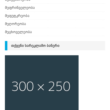
მეფრინველეობა
მეფუტკრეობა
მეღორეობა
მეცხოველეობა
ᲗᲥᲕᲔᲜᲘ ᲡᲐᲠᲔᲙᲚᲐᲛᲝ ᲑᲐᲜᲔᲠᲘ