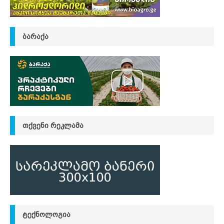
ᲑᲐᲠᲐᲥᲐ
ᲗᲥᲕᲔᲜᲘ ᲠᲔᲙᲚᲐᲛᲐ
ᲢᲔᲥᲜᲝᲚᲝᲒᲘᲐ