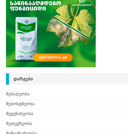
ᲓᲐᲠᲒᲔᲑᲘ
მებაღეობა
მებოსტნეობა
მევენახეობა
მეთევზეობა
მემცენარეობა