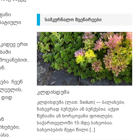
ფანი
ᲡᲐᲛᲙᲣᲠᲜᲐᲚᲝ ᲛᲪᲔᲜᲐᲠᲔᲔᲑᲘ
რნატიული
 კიდევ ერთ
ბაში
მოცანებით,
ნ.
ბა. ჩვენ
დლეულის,
კლდისდუმა
ს დიდ
კლდისდუმა (ლათ. Sedum) — ბალახები,
ნახევრად ბუჩქები ან ბუჩქებია. აქვთ
წვნიანი ან ხორცოვანი ფოთლები.
ან
საქართველოში 15-მდე სახეობაა.
რხებები,
სახეობების მეტი წილი
[...]
ასა.