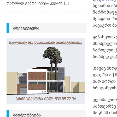
ფართოდ გამოიყენება კვების,
[...]
აღნიშნა პ
წარმომადგ
შეაფასა, 
სავაჭრო მ
ᲐᲠᲥᲘᲢᲔᲥᲢᲣᲠᲐ
ყაზახეთის
მნიშვნელო
ჩართული ქ
არამედ უფ
„საქმე მხო
გვსურს აქ 
მათ შორის
ბრიტანეთსა
ელჩმა ლოჯ
საზღვარზე 
მაგრამ ის
ᲑᲘᲝᲛᲔᲣᲠᲜᲔᲝᲑᲐ