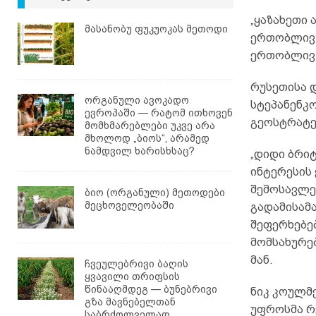
„ყაზახეთი 
მასანობუ ფუკუოკას მეთოდი
ერთობლივ 
ერთობლივ წ
რუსეთისა 
ორგანული ავოკადო
სტეპანენკ
ევროპაში — რატომ ითხოვენ
გეოსტრატე
მომხმარებლები უკვე არა
მხოლოდ „ბიოს“, არამედ
ნამდვილ ხარისხსაც?
„დიდი ბრი
ინტერესის
შემოსავლე
ბიო (ორგანული) მეთოდები
მეცხოველეობაში
გადამისამა
შეფერხებე
მომსახურებ
მან.
ჩვეულებრივი ბაღის
ყვავილი თრიფსის
წინააღმდეგ — ბუნებრივი
ნიკ კოულმე
გზა მავნებელთან
უფროსმა რ
საბრძოლველად