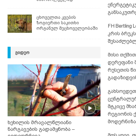
ენერგეტიკ
განსაკუთრ
ცხოველთა კვების
ზოგიერთი საკითხი
FH Bertlin
ორგანულ მეცხოველეობაში
კრის ბრუკ
შესაძლებლო
ᲕᲘᲓᲔᲝ
მისი თქმი
დერეფანი 
რუსეთის წ
გადაზიდვი
გახსოვდეთ
ცენტრალურ
მტკიცე მხ
რეგიონის ქ
მოდერნიზა
ხეხილის მრავალწლიანი
ნარგავების გადამყნობა –
მოსკოვი, თ
ვიდეორჩევა