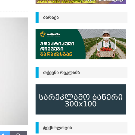
ᲑᲐᲠᲐᲥᲐ
ᲗᲥᲕᲔᲜᲘ ᲠᲔᲙᲚᲐᲛᲐ
ᲢᲔᲥᲜᲝᲚᲝᲒᲘᲐ