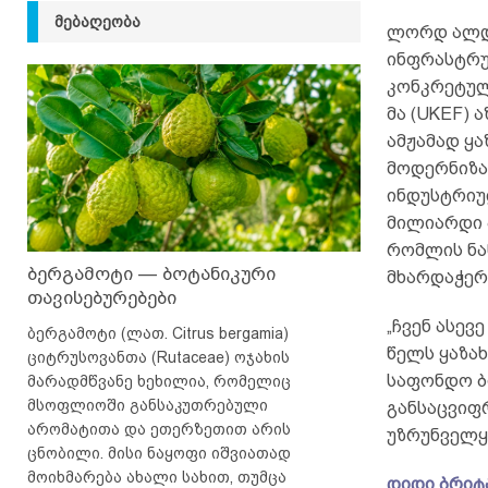
ᲛᲔᲑᲐᲦᲔᲝᲑᲐ
ლორდ ალდე
ინფრასტრუ
კონკრეტული
მა (UKEF) 
ამჟამად ყა
მოდერნიზა
ინდუსტრიუ
მილიარდი 
რომლის ნა
ბერგამოტი — ბოტანიკური
მხარდაჭერა
თავისებურებები
„ჩვენ ასე
ბერგამოტი (ლათ. Citrus bergamia)
წელს ყაზა
ციტრუსოვანთა (Rutaceae) ოჯახის
საფონდო ბ
მარადმწვანე ხეხილია, რომელიც
მსოფლიოში განსაკუთრებული
განსაცვიფ
არომატითა და ეთერზეთით არის
უზრუნველყო
ცნობილი. მისი ნაყოფი იშვიათად
მოიხმარება ახალი სახით, თუმცა
დიდი ბრიტ