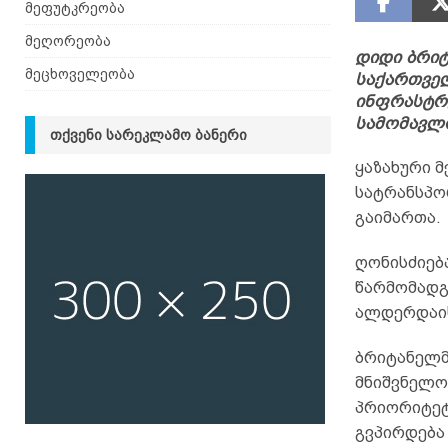
მეფუტკრეობა
მეღორეობა
დიდი ბრიტ
მეცხოველეობა
საქართველ
ინფრასტრ
სამომავლო
ᲗᲥᲕᲔᲜᲘ ᲡᲐᲠᲔᲙᲚᲐᲛᲝ ᲑᲐᲜᲔᲠᲘ
ყაზახური მ
სატრანსპო
გაიმართა.
ღონისძიებ
წარმომადგ
ალდერდაი
ბრიტანელმ
მნიშვნელობ
პრიორიტეტ
გვპირდება